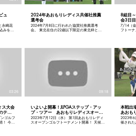
ビュ
2024年あおもりレディス共催社推薦
8組目
ロ
選考会
会3日
ィーシ
と永嶋花
2024年7月8日に行われた協賛社推薦選考
7/14
込みを話
会。 東北在住の22歳以下限定の東北枠とプ
フトーナメント
 #青
ロ、アマチュアが混在するオープン枠で選考
回は最終
会を開催。 オープン枠からは上位5名、東北
のティー
枠からは上位3名(うち1名は青森県在住者の1
本アナウ
位)がトーナメントに出場する事が出来ます。
映像をＭ
今年の出場者は誰になるか？ あおもりレディ
13組目
ス共催社推薦選考会をご覧ください。 出場す
は宮田成
る選手の応援もお願いします。 #青森 #あお
とスタイ
もりレディス #ゴルフ
追いかけます。 あおもり
です！ #jlpga #女子プロゴルフ #ステップア
ップツア
03:26
09:18
ィス大会
いよいよ開幕！JLPGAステップ・アッ
本戦出
のティ
プ・ツアー あおもりレディスオープ
あおも
ンゴルフトーナメント出場者インタビ
ーナメ
プンゴルフ
2023年7月12日（水） 第1回あおもりレディ
2023
ュー
スト
スオープンゴルフトーナメント開幕！ 天候は
催された
手たちの
あいにくの雨ですが練習ラウンドなどで選手
ーナメン
森放送橋本
の皆様にインタビューを撮らせてもらいまし
の様子をお送り
ョット映
た。 普段見られない女子プロゴルファーの貴
下のアマ