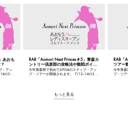
組目～7
重なNGシーンも特別公開します。 最後はど
てくれま
 チャイ
こかで見たような映像が。。。 撮影にご協力
ーの吉川
チュアの
いただいたプロゴルファーの皆様ありがとう
したが熱
 あお
ございました。 #jlpga #女子プロゴルフ #あ
会の様子をご覧く
ga
おもりレディス
アゴルフ
ツアー
03:01
03:01
s＃6」あおも
RAB「Aomori Next Princes＃5」青森カ
RAB「Ao
は？
ントリー倶楽部の攻略法や観戦ポイン
ツアー
トや見どころは？
ャラリ
プ・アッ
今年青森県で初めてJLPGAのステップ・アッ
今年青森
とは？
14の3日
プ・ツアーが開催されます。 7/12~14の3日
プ・ツアー
戦いが青
間、女子プロゴルファーたちの熱い戦いが青
間、女子
広げられ
森市の青森カントリー倶楽部で繰り広げられ
森市の青
ます。 あおもりレディスオープンゴルフトー
ます。 あおもりレディスオープンゴルフトー
ncess」の
ナメント告知番組「Aomori Next Princess」の
ナメント告知
もっと見る
第5話を期間限定で公開します。 あおもりレ
第4話を期間
今回も
ディス開催コース青森カントリー倶楽部の攻
の大会観
てみまし
略法や観戦ポイント、見どころについて今回
ーのルー
もJLPGA副会長の小田美岐さんに聞いてみま
JLPG
-
した。 あおもりレディスオープンゴルフトー
た。 あおもりレディスオープンゴルフトーナ
ナメント公式ＨＰ https://www.aomori-
メント公式Ｈ
ント
ladies.com/ #jlpga #女子プロゴルフ #あおも
ladies.com/ #jlpga #女子プロ
りレディスオープンゴルフトーナメント
りレディ