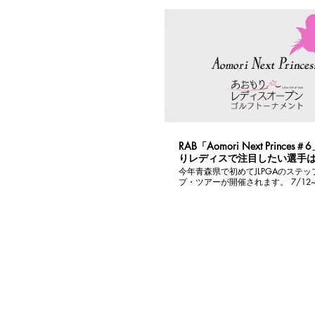
像をＭＩＸした特別動画。 前半は1
組目の映像です。 河本結プロやウー
ェンプロ、予選会を勝ち抜いたアマ
園田結莉亜選手などがスタートします。
もりレディス最終日をご覧ください。 #jlp
#女子プロゴルフ #ステップアップ
RAB「Aomori Next Prince
りレディスで注目したい選手
今年青森県で初めてJLPGAのステッ
プ・ツアーが開催されます。 7/12~
間、女子プロゴルファーたちの熱い
森市の青森カントリー倶楽部で繰り
ます。 あおもりレディスオープンゴルフトー
ナメント告知番組「Aomori Next Pri
第6話を期間限定で公開します。 あおもりレ
ディス出場予定の注目選手について
JLPGA副会長の小田美岐さんに聞い
た。 あおもりレディスオープンゴルフトーナ
メント公式ＨＰ https://www.aomori
ladies.com/ #jlpga #女子プロゴルフ #あおも
りレディスオープンゴルフトーナメ