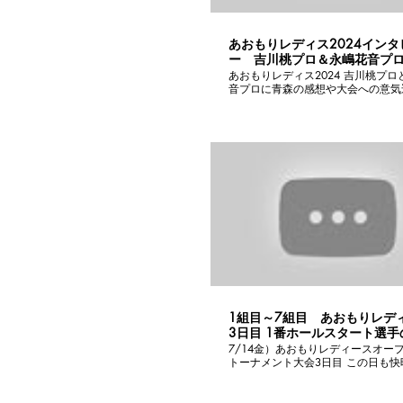
あおもりレディス2024インタ
ー 吉川桃プロ＆永嶋花音プ
あおもりレディス2024 吉川桃プロ
音プロに青森の感想や大会への意気
してもらいました。 ぜひご覧ください。
森 #あおもりレディス
1組目～7組目 あおもりレデ
3日目 1番ホールスタート選手
ーショット映像前半
7/14金）あおもりレディースオー
トーナメント大会3日目 この日も快晴！ 今回
は最終日の1番ホールスタートの選
ティーショットを紹介します。 青
アナウンサーの選手紹介をティーシ