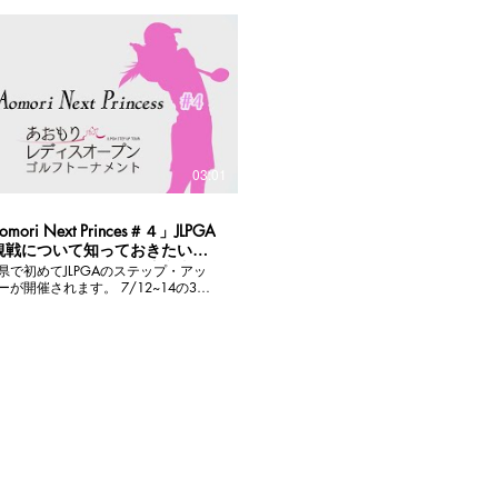
した。 試合の解説にはプロゴルファ
桃プロ。 あいにくの雨模様となりま
戦が繰り広げられたアマチュア予選
ださい。 #golf #アマチュ
 #あおもりレディス
03:01
mori Next Princes＃４」JLPGA
観戦について知っておきたいギ
ーのルールやマナー、注意事項
県で初めてJLPGAのステップ・アッ
が開催されます。 7/12~14の3日
プロゴルファーたちの熱い戦いが青
森カントリー倶楽部で繰り広げられ
番組「Aomori Next Princess」の
限定で公開します。 プロゴルフ
戦について知っておきたいギャラリ
ルやマナー、注意事項を今回も
A副会長の小田美岐さんに聞いてみまし
Ｐ https://www.aomori-
ゴルフ #あおも
スオープンゴルフトーナメント