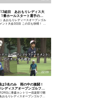
～13組目 あおもりレディス大
目 1番ホールスタート選手のテ
ョット映像後半
（金）あおもりレディースオープンゴル
大会3日目 この日も快晴！ 今
日の1番ホールスタートの選手たち
ショットを紹介します。 青森放送橋
ンサーの選手紹介をティーショット
ＩＸした特別動画。 後半は8組目～
の映像です。 トーナメントリーダー
華プロ。2位タイで下川めぐみプロ
ヤーノ梨々菜プロ、中村果乃プロが
レディス最終日開幕
ー
22:09
場は3名のみ 雨の中の激闘！
りレディスアオープンゴルフト
ント アマチュア予選会ダイジェ
年6月29日に青森カントリー倶楽部で開
あおもりレディスオープンゴルフト
トの共催者推薦会アマチュア予選会
します。 東北在住の22歳以
チュア選手合計25名の選手が参加し